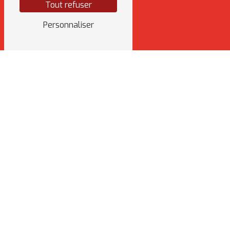
Tout refuser
Personnaliser
ADRESSE
8 Rue Sabin
35470 Bain-de-Bretagne
TÉLÉPHONE
06 31 41 26 83