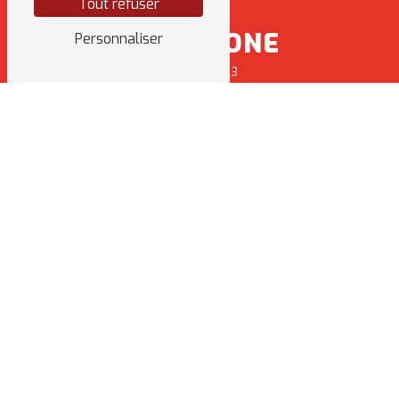
Tout refuser
TÉLÉPHONE
Personnaliser
06 31 41 26 83
E-MAIL
jblntp35470@gmail.com
NOS INTERVENTIONS