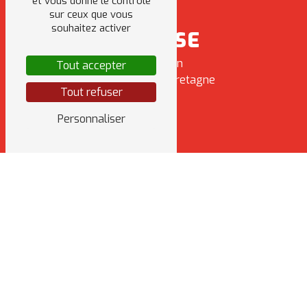
et vous donne le contrôle
sur ceux que vous
souhaitez activer
ADRESSE
8 Rue Sabin
Tout accepter
35470 Bain-de-Bretagne
Tout refuser
Personnaliser
TÉLÉPHONE
06 31 41 26 83